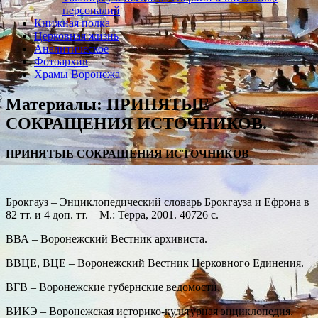
персоналий
Книжная полка
Церковная жизнь
Аналитическое
Фотоархив
Храмы Воронежа
Материалы: ПРИНЯТЫЕ
СОКРАЩЕНИЯ ИСТОЧНИКОВ.
ПРИНЯТЫЕ СОКРАЩЕНИЯ ИСТОЧНИКОВ
Брокгауз – Энциклопедический словарь Брокгауза и Ефрона в
82 тт. и 4 доп. тт. – М.: Терра, 2001. 40726 с.
ВВА – Воронежский Вестник архивиста.
ВВЦЕ, ВЦЕ – Воронежский Вестник Церковного Единения.
ВГВ – Воронежские губернские ведомости.
ВИКЭ – Воронежская историко-культурная энциклопедия.