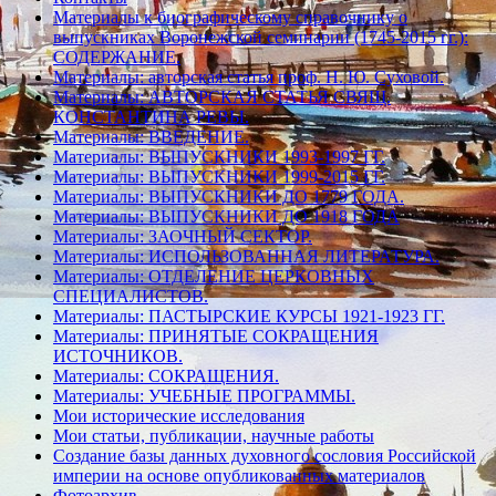
Материалы к биографическому справочнику о
выпускниках Воронежской семинарии (1745-2015 гг.):
СОДЕРЖАНИЕ.
Материалы: авторская статья проф. Н. Ю. Суховой.
Материалы: АВТОРСКАЯ СТАТЬЯ СВЯЩ.
КОНСТАНТИНА РЕВЫ.
Материалы: ВВЕДЕНИЕ.
Материалы: ВЫПУСКНИКИ 1993-1997 ГГ.
Материалы: ВЫПУСКНИКИ 1999-2015 ГГ.
Материалы: ВЫПУСКНИКИ ДО 1779 ГОДА.
Материалы: ВЫПУСКНИКИ ДО 1918 ГОДА
Материалы: ЗАОЧНЫЙ СЕКТОР.
Материалы: ИСПОЛЬЗОВАННАЯ ЛИТЕРАТУРА.
Материалы: ОТДЕЛЕНИЕ ЦЕРКОВНЫХ
СПЕЦИАЛИСТОВ.
Материалы: ПАСТЫРСКИЕ КУРСЫ 1921-1923 ГГ.
Материалы: ПРИНЯТЫЕ СОКРАЩЕНИЯ
ИСТОЧНИКОВ.
Материалы: СОКРАЩЕНИЯ.
Материалы: УЧЕБНЫЕ ПРОГРАММЫ.
Мои исторические исследования
Мои статьи, публикации, научные работы
Создание базы данных духовного сословия Российской
империи на основе опубликованных материалов
Фотоархив