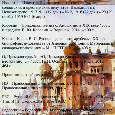
Известия – Известия Новохоперского совета рабочих,
солдатских и крестьянских депутатов. Выходили в г.
Новохоперске. 1917 № 1 (12 дек.) – № 2, 1918 (22 дек.) – 23 (29
нояб.), 1919 № 1 (6 апр.).
Коровин – Приходская жизнь с. Аношкино в XIX веке / сост.
и предисл. В. Ю. Коровин. – Воронеж, 2014. – 100 с.
Косик – Косик В. И. Русское церковное зарубежье: XX век в
биографиях духовенства от Америки до Японии: Материалы к
словарю-справочнику. – М. : ПСТГУ, 2008. – 408 с.
О, Премилосердый – «О, Премилосердый … Буди с нами
неотступно …» / сост. И. И. Осипова. – СПб.: Кифа, 2011. –
464 с.
Провинциальный некрополь –
ПЭ – Православная Энциклопедия. Т. РПЦ – … М.: ЦНЦ
Православная энциклопедия, 2000 – …
РБС – Русский биографический словарь в 25-ти тт. – СПб.:
Тип. И. Н. Скороходова, 1896-1913.
Родосский – Родосский А. Биографический словарь студентов
первых XXVIII-ми курсов С.-Петербургской духовной