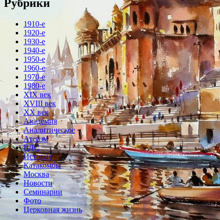
Рубрики
1910-е
1920-е
1930-е
1940-е
1950-е
1960-е
1970-е
1980-е
XIX век
XVIII век
XX век
Академия
Аналитическое
Атеизм
ВДС
История
Катакомбы
Москва
Новости
Семинарии
Фото
Церковная жизнь