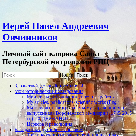
Иерей Павел Андреевич
Овчинников
Личный сайт клирика Санкт-
Петербурской митрополии РПЦ
Поиск
Здравствуй, дорогой посетитель!
Мои исторические исследования
Мои статьи, публикации, научные работы
My articles, publications, scientific works (Eng.)
Материалы к биографическому справочнику о
выпускниках Воронежской семинарии (1745-2015
гг.): СОДЕРЖАНИЕ.
Церковь и революция
База данных духовного сословия
Таблица учета списка епархий и внесенных