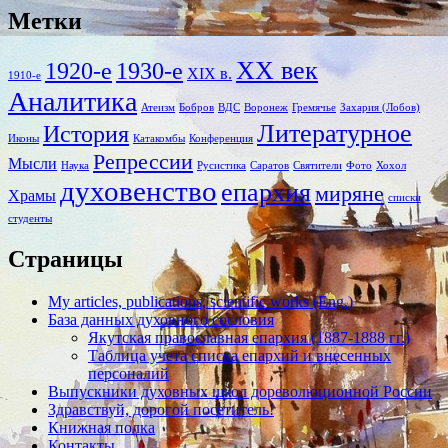
Метки
XX век
1920-е
1930-е
XIX в.
1910-е
Аналитика
Атеизм
Бобров
ВДС
Воронеж
Гремячье
Захария (Лобов)
Литературное
История
Иконы
Катакомбы
Конференция
Репрессии
Мысли
Наука
Русистика
Саратов
Святители
Фото
Хохол
духовенство
епархия
миряне
Храмы
списки
студенты
Страницы
My articles, publications, scientific works (Eng.)
База данных духовного сословия
Якутская православная епархия (1887-1888 гг.)
Таблица учета списка епархий и внесенных
персоналий
Выпускники духовных школ дореволюционной России
Здравствуй, дорогой посетитель!
Книжная полка
Контакты