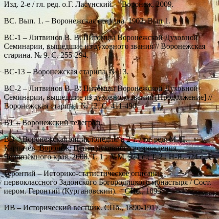
Изд. 2-е / гл. ред. о.Г. Ласунский. – Воронеж, 2009.
ВС. Вып. 1. – Воронежская старина. 1902. Вып 1.
ВС-1 – Литвинов В. В. Питомцы Воронежской Духовной
Семинарии, вышедшие из духовного звания // Воронежская
старина. № 9. С. 255-294.
ВС-13 – Воронежская старина. № 13.
ВС-2 – Литвинов В. В. Питомцы Воронежской Духовной
Семинарии, вышедшие из духовного звания [Продолжение] //
Воронежская старина. № 12. С. 411-490.
ВТ – Воронежский телеграф.
ВЭ – Воронежская энциклопедия: в 2 т. / гл. ред. М. Д.
Карпачёв. Воронеж: Центр духовного возрождения
Чернозёмного края, 2008. Т. 1 : А-М. 524 с.; Т. 2 : Н-Я. 524 с.
Геронтий – Историко-статистическое описание
первоклассного Задонского Богородицкого монастыря / Сост.
иером. Геронтий (Кургановский). – СПб., 1893.
ИВ – Исторический вестник. СПб., 1890-1917.