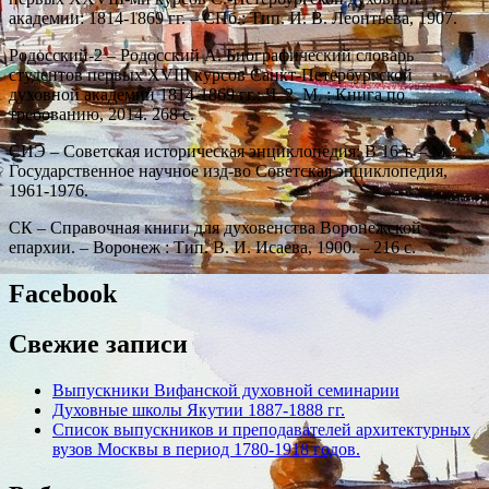
академии: 1814-1869 гг. – СПб.: Тип. И. В. Леонтьева, 1907.
Родосский-2 – Родосский А. Биографический словарь
студентов первых XVIII курсов Санкт-Петербургской
духовной академии 1814-1869 гг.: Ч. 2. М. : Книга по
требованию, 2014. 268 с.
СИЭ – Советская историческая энциклопедия: В 16 т. – М.:
Государственное научное изд-во Советская энциклопедия,
1961-1976.
СК – Справочная книги для духовенства Воронежской
епархии. – Воронеж : Тип. В. И. Исаева, 1900. – 216 с.
Facebook
Свежие записи
Выпускники Вифанской духовной семинарии
Духовные школы Якутии 1887-1888 гг.
Список выпускников и преподавателей архитектурных
вузов Москвы в период 1780-1918 годов.