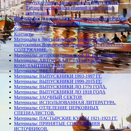
Якутская православная епархия (1887-1888 гг.)
Таблица учета списка епархий и внесенных
персоналий
Выпускники духовных школ дореволюционной России
Здравствуй, дорогой посетитель!
Книжная полка
Контакты
Материалы к биографическому справочнику о
выпускниках Воронежской семинарии (1745-2015 гг.):
СОДЕРЖАНИЕ.
Материалы: авторская статья проф. Н. Ю. Суховой.
Материалы: АВТОРСКАЯ СТАТЬЯ СВЯЩ.
КОНСТАНТИНА РЕВЫ.
Материалы: ВВЕДЕНИЕ.
Материалы: ВЫПУСКНИКИ 1993-1997 ГГ.
Материалы: ВЫПУСКНИКИ 1999-2015 ГГ.
Материалы: ВЫПУСКНИКИ ДО 1779 ГОДА.
Материалы: ВЫПУСКНИКИ ДО 1918 ГОДА
Материалы: ЗАОЧНЫЙ СЕКТОР.
Материалы: ИСПОЛЬЗОВАННАЯ ЛИТЕРАТУРА.
Материалы: ОТДЕЛЕНИЕ ЦЕРКОВНЫХ
СПЕЦИАЛИСТОВ.
Материалы: ПАСТЫРСКИЕ КУРСЫ 1921-1923 ГГ.
Материалы: ПРИНЯТЫЕ СОКРАЩЕНИЯ
ИСТОЧНИКОВ.