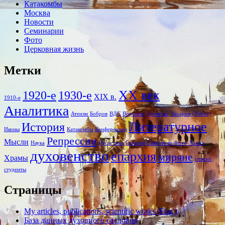
Катакомбы
Москва
Новости
Семинарии
Фото
Церковная жизнь
Метки
XX век
1920-е
1930-е
XIX в.
1910-е
Аналитика
Атеизм
Бобров
ВДС
Воронеж
Гремячье
Захария (Лобов)
Литературное
История
Иконы
Катакомбы
Конференция
Репрессии
Мысли
Наука
Русистика
Саратов
Святители
Фото
Хохол
духовенство
епархия
миряне
Храмы
списки
студенты
Страницы
My articles, publications, scientific works (Eng.)
База данных духовного сословия