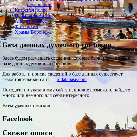
персоналий
Книжная полка
Церковная жизнь
Аналитическое
Фотоархив
Храмы Воронежа
База данных духовного сословия
Здесь будем размещать сведения, которые были размещены в
базе данных духовного сословия.
Для работы и поиска сведений в базе данных существует
самостоятельный сайт —
rudatabase.com
Походите по указанному сайту и, вполне возможно, найдете
много или немного для себя интересного.
Всем удачных поисков!
Facebook
Свежие записи