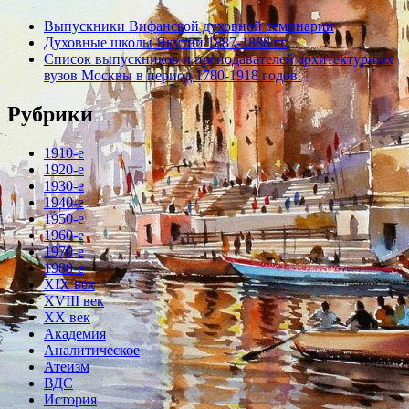
Выпускники Вифанской духовной семинарии
Духовные школы Якутии 1887-1888 гг.
Список выпускников и преподавателей архитектурных
вузов Москвы в период 1780-1918 годов.
Рубрики
1910-е
1920-е
1930-е
1940-е
1950-е
1960-е
1970-е
1980-е
XIX век
XVIII век
XX век
Академия
Аналитическое
Атеизм
ВДС
История