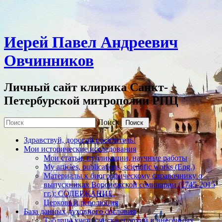
Иерей Павел Андреевич
Овчинников
Личный сайт клирика Санкт-
Петербурской митрополии РПЦ
Поиск
Здравствуй, дорогой посетитель!
Мои исторические исследования
Мои статьи, публикации, научные работы
My articles, publications, scientific works (Eng.)
Материалы к биографическому справочнику о
выпускниках Воронежской семинарии (1745-2015
гг.): СОДЕРЖАНИЕ.
Церковь и революция
База данных духовного сословия
Таблица учета списка епархий и внесенных