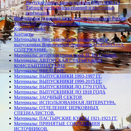
Якутская православная епархия (1887-1888 гг.)
Таблица учета списка епархий и внесенных
персоналий
Выпускники духовных школ дореволюционной России
Здравствуй, дорогой посетитель!
Книжная полка
Контакты
Материалы к биографическому справочнику о
выпускниках Воронежской семинарии (1745-2015 гг.):
СОДЕРЖАНИЕ.
Материалы: авторская статья проф. Н. Ю. Суховой.
Материалы: АВТОРСКАЯ СТАТЬЯ СВЯЩ.
КОНСТАНТИНА РЕВЫ.
Материалы: ВВЕДЕНИЕ.
Материалы: ВЫПУСКНИКИ 1993-1997 ГГ.
Материалы: ВЫПУСКНИКИ 1999-2015 ГГ.
Материалы: ВЫПУСКНИКИ ДО 1779 ГОДА.
Материалы: ВЫПУСКНИКИ ДО 1918 ГОДА
Материалы: ЗАОЧНЫЙ СЕКТОР.
Материалы: ИСПОЛЬЗОВАННАЯ ЛИТЕРАТУРА.
Материалы: ОТДЕЛЕНИЕ ЦЕРКОВНЫХ
СПЕЦИАЛИСТОВ.
Материалы: ПАСТЫРСКИЕ КУРСЫ 1921-1923 ГГ.
Материалы: ПРИНЯТЫЕ СОКРАЩЕНИЯ
ИСТОЧНИКОВ.