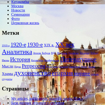
Катакомбы
Москва
Новости
Семинарии
Фото
Церковная жизнь
Метки
XX век
1920-е
1930-е
XIX в.
1910-е
Аналитика
Атеизм
Бобров
ВДС
Воронеж
Гремячье
Захария (Лобов)
Литературное
История
Иконы
Катакомбы
Конференция
Репрессии
Мысли
Наука
Русистика
Саратов
Святители
Фото
Хохол
духовенство
епархия
миряне
Храмы
списки
студенты
Страницы
My articles, publications, scientific works (Eng.)
База данных духовного сословия