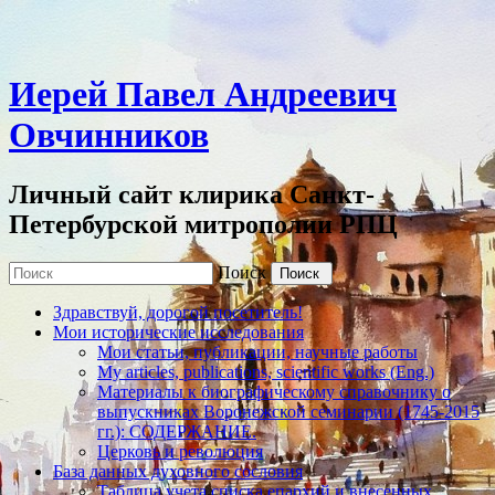
Иерей Павел Андреевич
Овчинников
Личный сайт клирика Санкт-
Петербурской митрополии РПЦ
Поиск
Здравствуй, дорогой посетитель!
Мои исторические исследования
Мои статьи, публикации, научные работы
My articles, publications, scientific works (Eng.)
Материалы к биографическому справочнику о
выпускниках Воронежской семинарии (1745-2015
гг.): СОДЕРЖАНИЕ.
Церковь и революция
База данных духовного сословия
Таблица учета списка епархий и внесенных