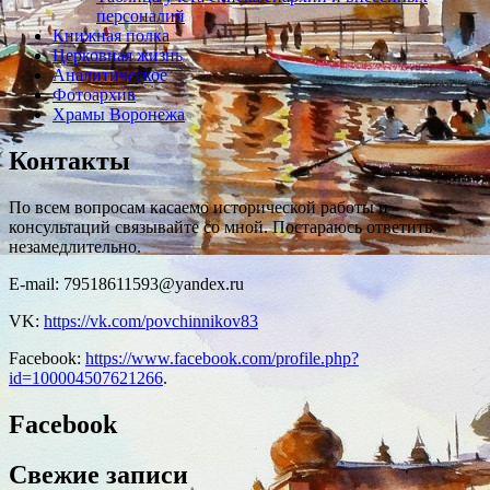
персоналий
Книжная полка
Церковная жизнь
Аналитическое
Фотоархив
Храмы Воронежа
Контакты
По всем вопросам касаемо исторической работы и
консультаций связывайте со мной. Постараюсь ответить
незамедлительно.
E-mail: 79518611593@yandex.ru
VK:
https://vk.com/povchinnikov83
Facebook:
https://www.facebook.com/profile.php?
id=100004507621266
.
Facebook
Свежие записи