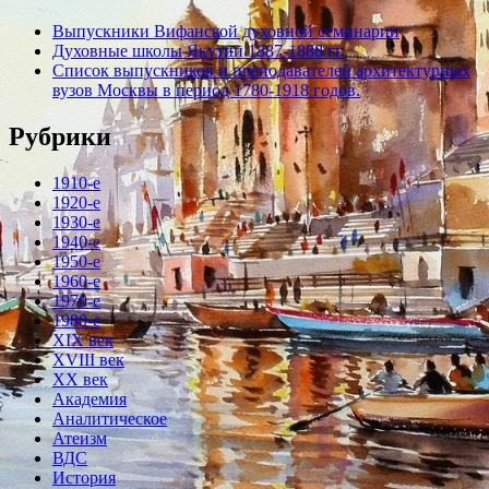
Выпускники Вифанской духовной семинарии
Духовные школы Якутии 1887-1888 гг.
Список выпускников и преподавателей архитектурных
вузов Москвы в период 1780-1918 годов.
Рубрики
1910-е
1920-е
1930-е
1940-е
1950-е
1960-е
1970-е
1980-е
XIX век
XVIII век
XX век
Академия
Аналитическое
Атеизм
ВДС
История